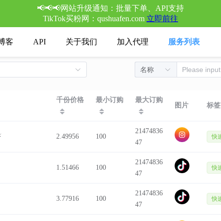
📢📢📢网站升级通知：批量下单、API支持
TikTok买粉网：qushuafen.com
立即前往
博客
API
关于我们
加入代理
服务列表
千份价格
最小订购
最大订购
图片
标签
21474836
⚡
2.49956
100
快
47
21474836
1.51466
100
快
47
21474836
3.77916
100
快
47