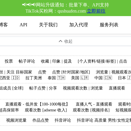
📢📢📢网站升级通知：批量下单、API支持
TikTok买粉网：qushuafen.com
立即前往
博客
API
关于我们
加入代理
服务列表
收起
投票
帖子评论
收藏 | 印象 | 提及
[个人资料/链接/标签] | 点击
丝 | 关注 目标国家
点赞
点赞 [针对国家/地区]
浏览量 | 视频观看次
西亚 🇮🇩
拉丁美洲
泰国 🇹🇭
美国 🇱🇷
中国 🇨🇳
日本 🇯
组成员 [全球]
帖子点赞 | 分享
视频观看次数 | 浏览量
直播观看
直播观看 - 低并发【100-1000每批】
直播人气 - 直播观看
观看时间
+ 超高保留率
观看次数 [adsense 收入]
观看次数 [视频排名]
短视频观
家
视频浏览量
作品点赞
抖音评论
抖音评论 高质量 男性/女性定