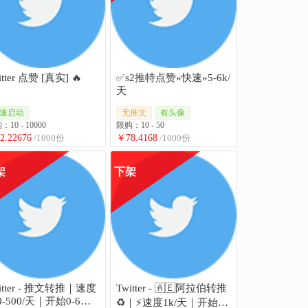
Twitter 点赞 [真实] 🔥
✅s2推特点赞»快速»5-6k/
天
速启动
无推文
有头像
10 - 10000
限购：10 - 50
2.22676
/1000份
￥78.4168
/1000份
架
下架
itter - 推文转推｜速度
Twitter - 🇦🇪阿拉伯转推
0-500/天｜开始0-6小
♻️｜⚡️速度1k/天｜开始0-