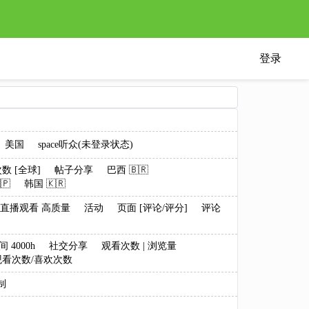
登录
美国
space听众(未登录状态)
数 [全球]
帖子分享
巴西 🇧🇷
🇵
韩国 🇰🇷
直播观看 高质量
活动
页面 [评论/评分]
评论
 4000h
社交分享
观看次数 | 浏览量
看次数/喜欢次数
制