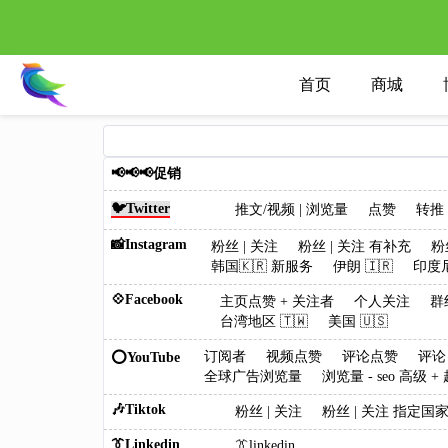
首页
商城
📢📢📢促销
🐦Twitter
推文/视频 | 浏览量
点赞
转推
📸Instagram
粉丝 | 关注
粉丝 | 关注 有补充
粉
韩国🇰🇷 新服务
伊朗 🇮🇷
印度尼
💠Facebook
主页点赞 + 关注者
个人关注
群
台湾地区 🇹🇼
美国 🇺🇸
订阅者
视频点赞
评论点赞
评论
⭕YouTube
全球广告浏览量
浏览量 - seo 高级 
🎶Tiktok
粉丝 | 关注
粉丝 | 关注 指定国
👔Linkedin
👔linkedin