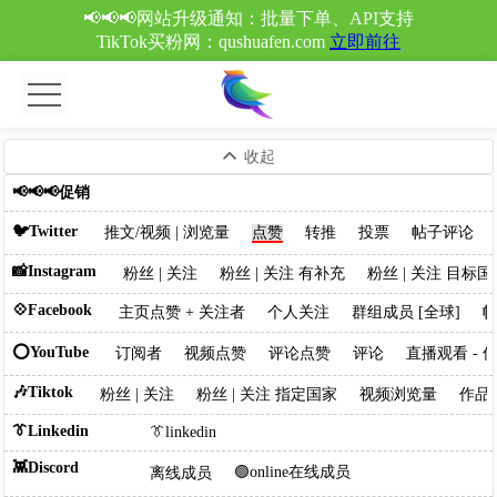
📢📢📢网站升级通知：批量下单、API支持
TikTok买粉网：qushuafen.com
立即前往
收起
📢📢📢促销
🐦Twitter
推文/视频 | 浏览量
点赞
转推
投票
帖子评论
📸Instagram
粉丝 | 关注
粉丝 | 关注 有补充
粉丝 | 关注 目标国
💠Facebook
主页点赞 + 关注者
个人关注
群组成员 [全球]
帖
⭕YouTube
订阅者
视频点赞
评论点赞
评论
直播观看 - 低
🎶Tiktok
粉丝 | 关注
粉丝 | 关注 指定国家
视频浏览量
作品
👔Linkedin
👔linkedin
👾Discord
🟢online在线成员
离线成员