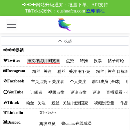
📢📢📢网站升级通知：批量下单、API支持
TikTok买粉网：qushuafen.com
立即前往
收起
📢📢📢促销
🐦Twitter
推文/视频 | 浏览量
点赞
转推
投票
帖子评论
📸Instagram
粉丝 | 关注
粉丝 | 关注 有补充
粉丝 | 关注 目标国
💠Facebook
主页点赞 + 关注者
个人关注
群组成员 [全球]
帖
⭕YouTube
订阅者
视频点赞
评论点赞
评论
直播观看 - 低
🎶Tiktok
粉丝 | 关注
粉丝 | 关注 指定国家
视频浏览量
作品
👔Linkedin
👔linkedin
👾Discord
🟢online在线成员
离线成员